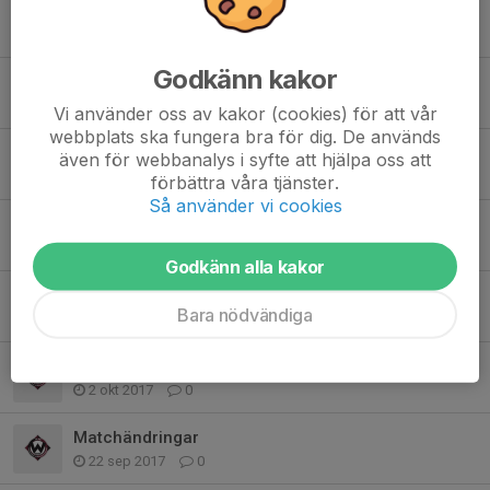
Avslutningen
7 apr 2018
0
Godkänn kakor
Träning tisdag
6 feb 2018
0
Vi använder oss av kakor (cookies) för att vår
webbplats ska fungera bra för dig. De används
Bilder från resan till Mullsjö.
även för webbanalys i syfte att hjälpa oss att
9 jan 2018
0
förbättra våra tjänster.
Så använder vi cookies
Lagfoton 2017-2018
27 nov 2017
0
Godkänn alla kakor
Tennishallen
Bara nödvändiga
6 okt 2017
0
Info
2 okt 2017
0
Matchändringar
22 sep 2017
0