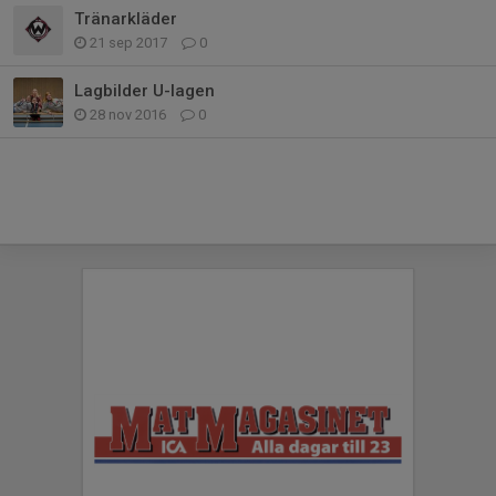
Tränarkläder
21 sep 2017
0
Lagbilder U-lagen
28 nov 2016
0