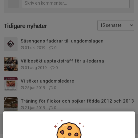
Tidigare nyheter
Säsongens faddrar till ungdomslagen
31 okt 2019
0
Välbesökt upptaktsträff för u-ledarna
31 aug 2019
0
Vi söker ungdomsledare
25 jun 2019
0
Träning för flickor och pojkar födda 2012 och 2013
21 jan 2019
0
Fortsatt träning
8 apr 2018
0