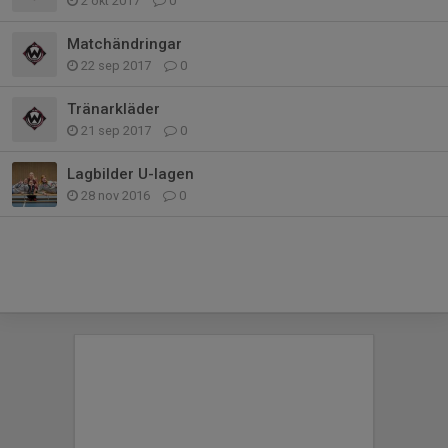
2 okt 2017
0
Matchändringar
22 sep 2017
0
Tränarkläder
21 sep 2017
0
Lagbilder U-lagen
28 nov 2016
0