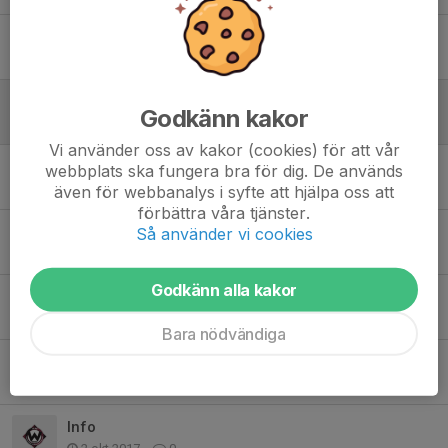
Fortsatt träning
8 apr 2018
0
Avslutningen
Godkänn kakor
7 apr 2018
0
Vi använder oss av kakor (cookies) för att vår
Träning tisdag
webbplats ska fungera bra för dig. De används
6 feb 2018
0
även för webbanalys i syfte att hjälpa oss att
förbättra våra tjänster.
Bilder från resan till Mullsjö.
Så använder vi cookies
9 jan 2018
0
Godkänn alla kakor
Lagfoton 2017-2018
27 nov 2017
0
Bara nödvändiga
Tennishallen
6 okt 2017
0
Info