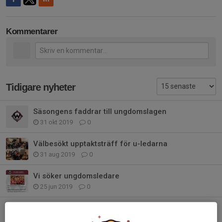
Kommentarer
Tidigare nyheter
Säsongens faddrar till ungdomslagen
31 okt 2019
0
Välbesökt upptaktsträff för u-ledarna
31 aug 2019
0
Vi söker ungdomsledare
25 jun 2019
0
Träning för flickor och pojkar födda 2012 och 2013
21 jan 2019
0