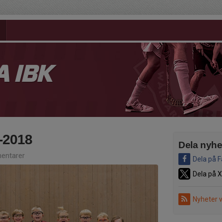
 IBK
-2018
Dela nyhe
entarer
Dela på 
Dela på X
Nyheter 