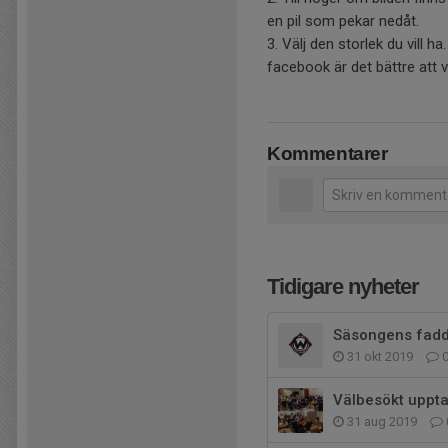
en pil som pekar nedåt.
3. Välj den storlek du vill ha
facebook är det bättre att 
Kommentarer
Tidigare nyheter
Säsongens fadd
31 okt 2019
Välbesökt uppta
31 aug 2019