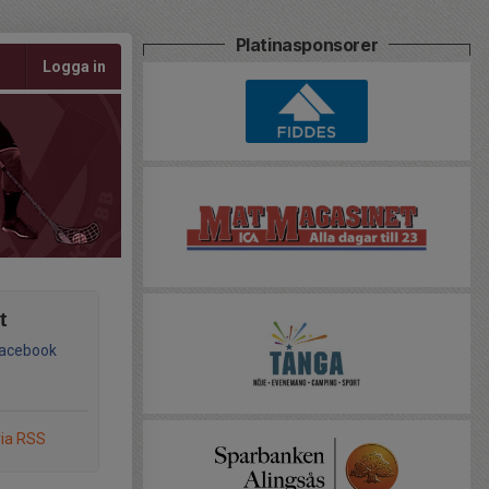
Platinasponsorer
Logga in
t
Facebook
via RSS