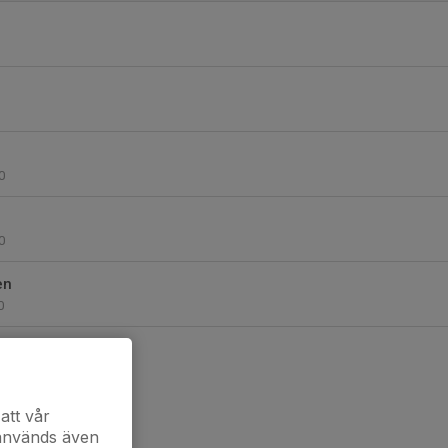
0
0
en
0
att vår
 används även