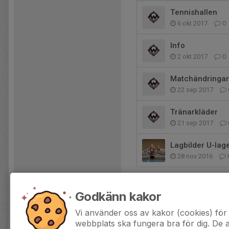
Tennishallen
6 okt 2017
0
Info
2 okt 2017
0
Matchändringar
22 sep 2017
Tränarkläder
21 sep 2017
Lagbilder U-lag
28 nov 2016
Godkänn kakor
Vi använder oss av kakor (cookies) för 
webbplats ska fungera bra för dig. De