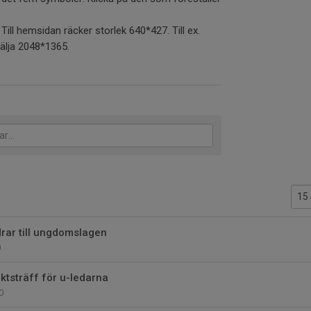
. Till hemsidan räcker storlek 640*427. Till ex.
välja 2048*1365.
rar till ungdomslagen
0
ktsträff för u-ledarna
0