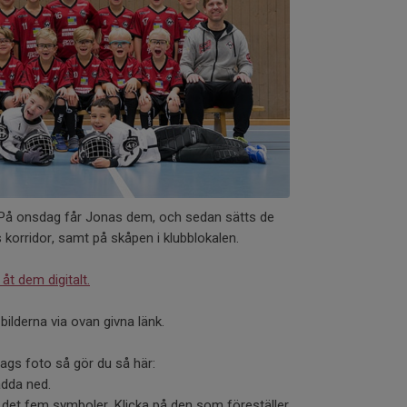
 På onsdag får Jonas dem, och sedan sätts de
 korridor, samt på skåpen i klubblokalen.
 åt dem digitalt.
lderna via ovan givna länk.
 lags foto så gör du så här:
ladda ned.
ns det fem symboler. Klicka på den som föreställer