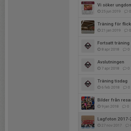
Vi söker ungdo
25 jun 2019
0
Träning för fli
21 jan 2019
0
Fortsatt träning
8 apr 2018
0
Avslutningen
7 apr 2018
0
Träning tisdag
6 feb 2018
0
Bilder från resan
9 jan 2018
0
Lagfoton 2017-
27 nov 2017