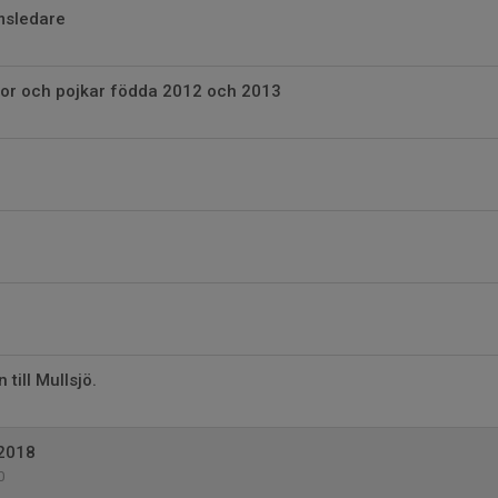
msledare
ckor och pojkar födda 2012 och 2013
 till Mullsjö.
2018
0