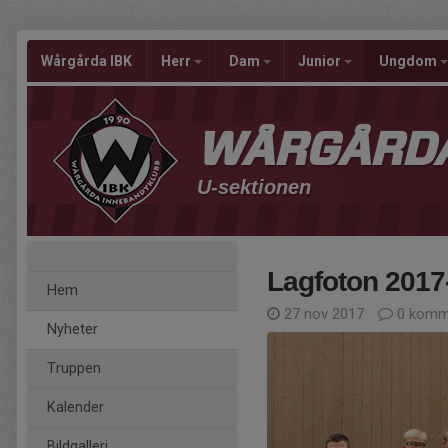
Wårgårda IBK
Herr
Dam
Junior
Ungdom
WÅRGÅRDA
U-sektionen
Lagfoton 2017
Hem
27 nov 2017
0 komm
Nyheter
Truppen
Kalender
Bildgalleri