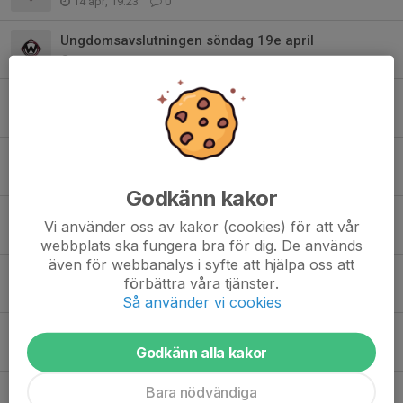
14 apr, 19:23
0
Ungdomsavslutningen söndag 19e april
13 apr, 19:39
0
Boende Warbergsspelen. Ankomsttider mm.
23 mar, 22:02
0
Warbergsspelen 2026
21 mar, 22:13
0
Godkänn kakor
Fått med sig fel skor hem?
Vi använder oss av kakor (cookies) för att vår
16 feb, 20:43
0
webbplats ska fungera bra för dig. De används
även för webbanalys i syfte att hjälpa oss att
Pixbo - Mullsjö söndag 15e februari
förbättra våra tjänster.
13 feb, 11:10
0
Så använder vi cookies
Boende Warbergsspelen
Godkänn alla kakor
27 jan, 19:50
0
Bara nödvändiga
Inför kvällens lag