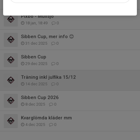
24 jan, 11:10
0
Pixbo - Mullsjö
18 jan, 18:49
0
Sibben Cup, mer info 😊
31 dec 2025
0
Sibben Cup
29 dec 2025
0
Träning inkl julfika 15/12
14 dec 2025
0
Sibben Cup 2026
8 dec 2025
0
Kvarglömda kläder mm
4 dec 2025
0