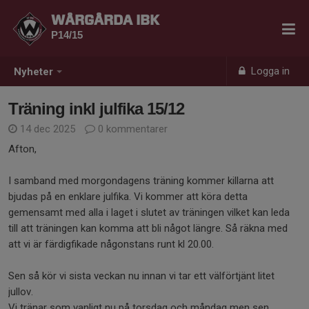
WÅRGÅRDA IBK
P14/15
Logga in
Nyheter
Träning inkl julfika 15/12
14 dec 2025
0 kommentarer
Afton,
I samband med morgondagens träning kommer killarna att
bjudas på en enklare julfika. Vi kommer att köra detta
gemensamt med alla i laget i slutet av träningen vilket kan leda
till att träningen kan komma att bli något längre. Så räkna med
att vi är färdigfikade någonstans runt kl 20.00.
Sen så kör vi sista veckan nu innan vi tar ett välförtjänt litet
jullov.
Vi tränar som vanligt nu på torsdag och måndag men sen