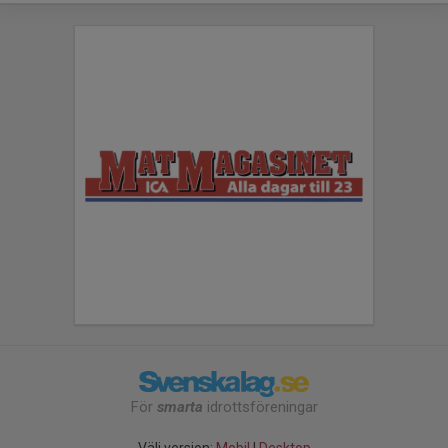
För
smarta
idrottsföreningar
Välj version:
Mobil
|
Desktop