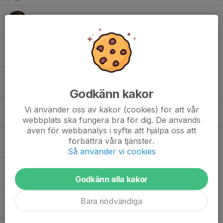
Joel Ahlin
Kevin Sjöstrand
Loa Jensen
Godkänn kakor
Vi använder oss av kakor (cookies) för att vår
Lukas Leandersson
webbplats ska fungera bra för dig. De används
även för webbanalys i syfte att hjälpa oss att
förbättra våra tjänster.
Malte Falevid
Så använder vi cookies
Malte Källström
Godkänn alla kakor
Bara nödvändiga
Matheo Pettersson