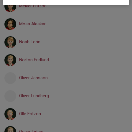
Melker Fritzon
Mosa Alaskar
Noah Lorin
Norton Fridlund
Oliver Jansson
Oliver Lundberg
Olle Fritzon
Oscar Lidevi