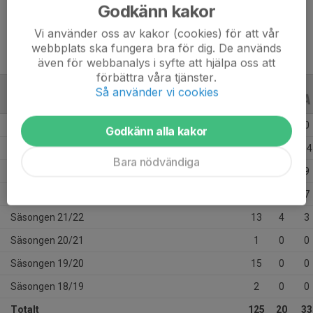
Ålder
16 år
Godkänn kakor
Vi använder oss av kakor (cookies) för att vår
webbplats ska fungera bra för dig. De används
även för webbanalys i syfte att hjälpa oss att
förbättra våra tjänster.
Så använder vi cookies
ALLA SERIER
ALLA ÅR
Säsongen 25/26
24
0
0
Godkänn alla kakor
Säsongen 24/25
29
8
14
Bara nödvändiga
Säsongen 23/24
23
7
9
Säsongen 22/23
18
1
7
Säsongen 21/22
13
4
3
Säsongen 20/21
1
0
0
Säsongen 19/20
15
0
0
Säsongen 18/19
2
0
0
Totalt
125
20
33