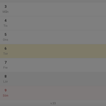
3
Mån
4
Tis
5
Ons
6
Tor
7
Fre
8
Lör
9
Sön
v.33