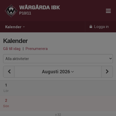
WÅRGÅRDA IBK
P10/11
Logga in
Kalender
Kalender
Gå till idag
|
Prenumerera
Augusti 2026
1
Lör
2
Sön
v.32