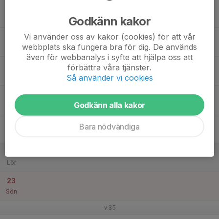
17
18:30
Träning - Utefys
19:30
Godkänn kakor
Mån
Sporthallen Vårgårda
Vi använder oss av kakor (cookies) för att vår
18
webbplats ska fungera bra för dig. De används
Tis
även för webbanalys i syfte att hjälpa oss att
19
förbättra våra tjänster.
Ons
Så använder vi cookies
20
18:30
Träning - Utefys
Godkänn alla kakor
19:30
Tor
Sporthallen Vårgårda
21
Bara nödvändiga
Fre
22
Lör
23
Sön
v.35