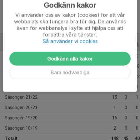
Ålder
15 år
Godkänn kakor
Vi använder oss av kakor (cookies) för att vår
webbplats ska fungera bra för dig. De används
även för webbanalys i syfte att hjälpa oss att
förbättra våra tjänster.
Så använder vi cookies
ALLA SERIER
ALLA ÅR
Säsongen 25/26
34
0
0
Godkänn alla kakor
Säsongen 24/25
37
25
18
Bara nödvändiga
Säsongen 23/24
26
15
12
Säsongen 22/23
17
2
9
Säsongen 21/22
15
3
1
Säsongen 20/21
1
0
0
Säsongen 19/20
16
0
0
Säsongen 18/19
2
0
0
Totalt
148
45
40