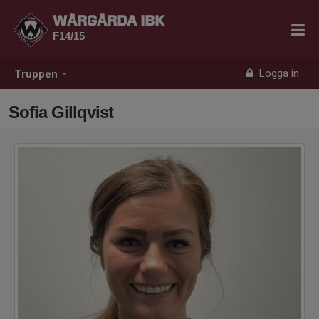
WÅRGÅRDA IBK
F14/15
Logga in
Truppen
Sofia Gillqvist