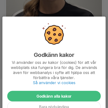
Godkänn kakor
Vi använder oss av kakor (cookies) för att vår
webbplats ska fungera bra för dig. De används
även för webbanalys i syfte att hjälpa oss att
förbättra våra tjänster.
Så använder vi cookies
Titel
Ledare
Godkänn alla kakor
Ålder
40 år
Bara nödvändiga