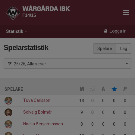
WÅRGÅRDA IBK
F14/15
Logga in
Statistik
Spelarstatistik
Spelare
Lag
25/26, Alla serier
SPELARE
Tuva Carlsson
13
0
0
0
0
Solveig Bolmér
9
0
0
0
0
Noelia Benjaminsson
8
0
0
0
0