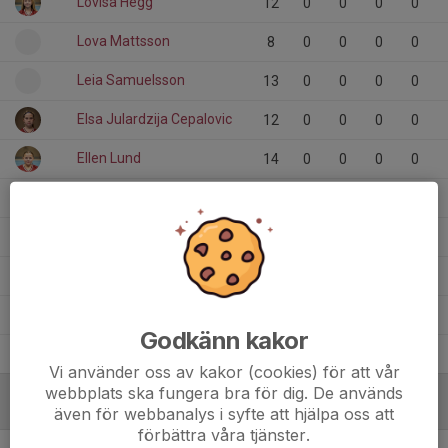
Lovisa Hegg
12
0
0
0
0
Lova Mattsson
8
0
0
0
0
Leia Samuelsson
13
0
0
0
0
Elsa Julardzija Cepalovic
12
0
0
0
0
Ellen Lund
14
0
0
0
0
Ella Johansson
14
0
0
0
0
Ella Gillqvist
13
0
0
0
0
2
Elise Byberg
13
0
0
0
0
Astrid Blomqvist
14
0
0
0
0
Godkänn kakor
Amna Krslak
14
0
0
0
0
Vi använder oss av kakor (cookies) för att vår
webbplats ska fungera bra för dig. De används
MÅLVAKTER
även för webbanalys i syfte att hjälpa oss att
förbättra våra tjänster.