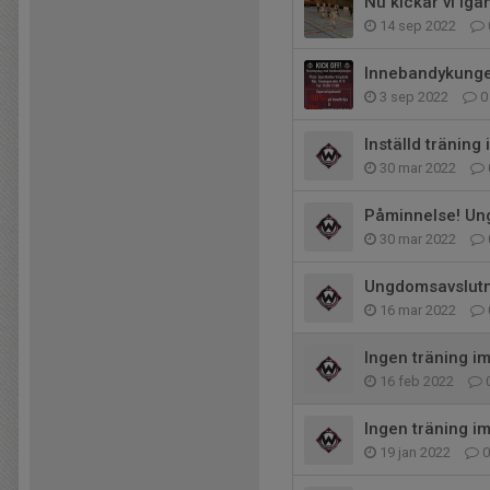
Nu kickar vi igå
14 sep 2022
Innebandykungen
3 sep 2022
0
Inställd träning
30 mar 2022
Påminnelse! Ung
30 mar 2022
Ungdomsavslutni
16 mar 2022
Ingen träning i
16 feb 2022
Ingen träning i
19 jan 2022
0