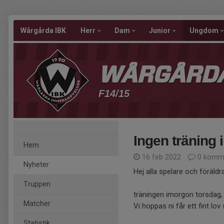
Wårgårda IBK
Herr
Dam
Junior
Ungdom
WÅRGÅRDA
F14/15
Ingen träning
Hem
16 feb 2022
0 komme
Nyheter
Hej alla spelare och föräldra
Truppen
träningen imorgon torsdag, d
Matcher
Vi hoppas ni får ett fint lo
Statistik