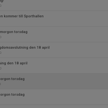
ng!
0
 kommer till Sporthallen
 imorgon torsdag
0
domsavslutning den 18 april
0
ng den 18 april
0
morgon torsdag
0
morgon torsdag