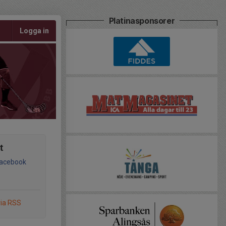
Platinasponsorer
Logga in
t
Facebook
via RSS