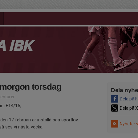
 IBK
 imorgon torsdag
Dela nyhe
ntarer
Dela på 
r i F14/15,
Dela på X
en 17 februari är inställd pga sportlov.
Nyheter 
v så ses vi nästa vecka.