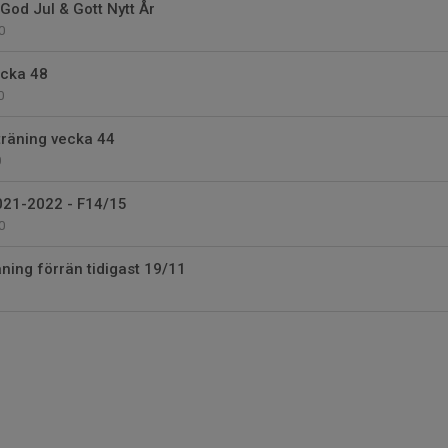
God Jul & Gott Nytt År
0
ecka 48
0
träning vecka 44
0
021-2022 - F14/15
0
räning förrän tidigast 19/11