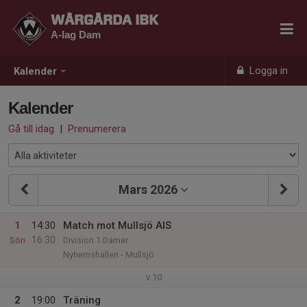
WÅRGÅRDA IBK
A-lag Dam
Logga in
Kalender
Kalender
Gå till idag
|
Prenumerera
Mars 2026
1
14:30
Match mot Mullsjö AIS
16:30
Sön
Division 1 Damer
Nyhemshallen - Mullsjö
v.10
2
19:00
Träning