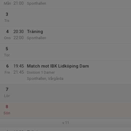
21:00
Mån
Sporthallen
3
Tis
4
20:30
Träning
22:00
Ons
Sporthallen
5
Tor
6
19:45
Match mot IBK Lidköping Dam
21:45
Fre
Division 1 Damer
Sporthallen, Vårgårda
7
Lör
8
Sön
v.11