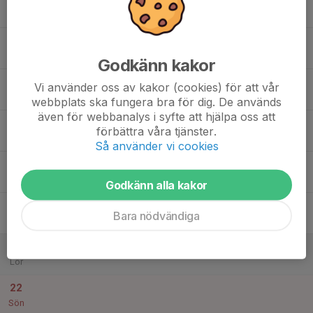
21:15
Mån
Sporthallen
17
Tis
Godkänn kakor
18
Vi använder oss av kakor (cookies) för att vår
Ons
webbplats ska fungera bra för dig. De används
även för webbanalys i syfte att hjälpa oss att
19
17:00
Lagavslutning ♥️
förbättra våra tjänster.
18:15
Tor
Klubblokalen
Så använder vi cookies
18:30
Kvalmatch
21:30
Stadsskogshallen Alingsås
Godkänn alla kakor
20
Bara nödvändiga
Fre
21
Lör
22
Sön