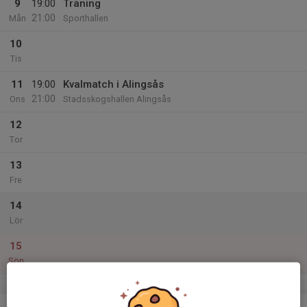
9
19:00
Träning
21:00
Mån
Sporthallen
10
Tis
11
19:00
Kvalmatch i Alingsås
21:00
Ons
Stadsskogshallen Alingsås
12
Tor
13
Fre
14
Lör
15
Sön
v.12
16
19:45
Träning