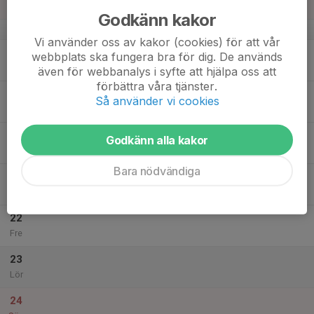
Sön
Godkänn kakor
v.21
Vi använder oss av kakor (cookies) för att vår
18
19:30
Löpning och innebandy
webbplats ska fungera bra för dig. De används
21:30
Mån
Sporthallen och ute
även för webbanalys i syfte att hjälpa oss att
förbättra våra tjänster.
19
18:30
Fysträning
Så använder vi cookies
19:30
Tis
Kullingshofstugan
20
Godkänn alla kakor
Ons
Bara nödvändiga
21
Tor
22
Fre
23
Lör
24