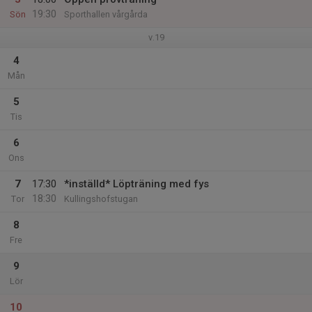
19:30
Sön
Sporthallen vårgårda
v.19
4
Mån
5
Tis
6
Ons
7
17:30
*inställd* Löpträning med fys
18:30
Tor
Kullingshofstugan
8
Fre
9
Lör
10