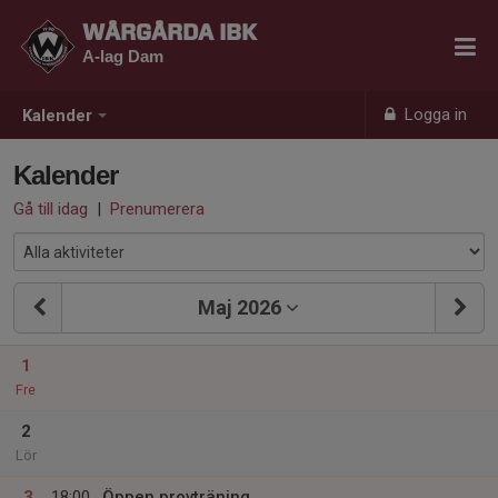
WÅRGÅRDA IBK
A-lag Dam
Logga in
Kalender
Kalender
Gå till idag
|
Prenumerera
Maj 2026
1
Fre
2
Lör
3
18:00
Öppen provträning