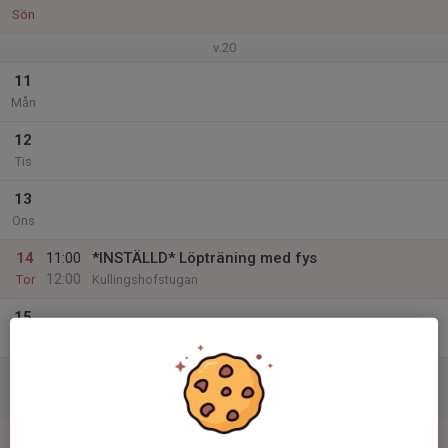
Sön
v.20
11
Mån
12
Tis
13
Ons
14
11:00
*INSTÄLLD* Löpträning med fys
12:00
Tor
Kullingshofstugan
15
Fre
16
Lör
17