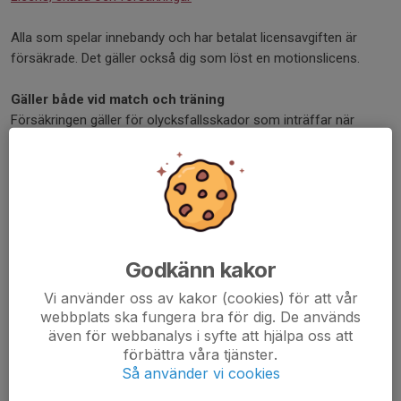
Alla som spelar innebandy och har betalat licensavgiften är
försäkrade. Det gäller också dig som löst en motionslicens.
Gäller både vid match och träning
Försäkringen gäller för olycksfallsskador som inträffar när
spelaren deltar i match, organiserad träning eller prova på-
verksamhet i innebandy anordnad av Svenska
Innebandyförbundet, dess distrikt och förening.
Den gäller också under direkt färd till och från de aktiviteterna.
Om en aktivitet sker på annan ort än hemorten, gäller
försäkringen också under resor och vistelse i samband med
Godkänn kakor
den.
Vi använder oss av kakor (cookies) för att vår
webbplats ska fungera bra för dig. De används
Giltighetstid
även för webbanalys i syfte att hjälpa oss att
Försäkringan gäller för det spelår spelaren licensieras.
förbättra våra tjänster.
Så använder vi cookies
Alla spelare som har en betald och giltig licens omfattas av en