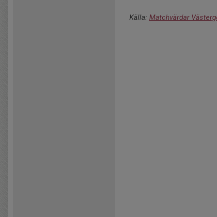
Källa:
Matchvärdar Västerg