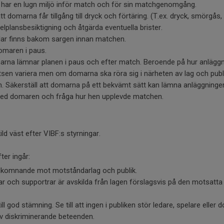
 har en lugn miljö inför match och för sin matchgenomgång.
domarna får tillgång till dryck och förtäring. (T.ex. dryck, smörgås, 
lplansbesiktigning och åtgärda eventuella brister.
ollar finns bakom sargen innan matchen.
domaren i paus.
arna lämnar planen i paus och efter match. Beroende på hur anläggn
sen variera men om domarna ska röra sig i närheten av lag och pub
 Säkerställ att domarna på ett bekvämt sätt kan lämna anläggninge
ed domaren och fråga hur hen upplevde matchen.
ld väst efter VIBF:s styrningar.
ter ingår:
älkomnande mot motståndarlag och publik.
ldrar och supportrar är avskilda från lagen förslagsvis på den motsatt
ll god stämning. Se till att ingen i publiken stör ledare, spelare eller 
av diskriminerande beteenden.