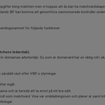
 uppgifter kring matchen men vi hoppas att du kan ha matchvärdskap
tlands IBF kan komma att genomföra oannonserade kontroller unde
amlingsnamnet för följande funktioner:
tchens ledarstab)
för domarnas arbetsmiljö. Du som är domarvärd har en viktig roll i s
ärskild väst efter VIBF:s styrningar.
ter ingår:
arna och är beredd att ta emot på ett bra sätt.
n roll som matchvärd. Visa var omklädningsrum och planer är samt 
ttningar.