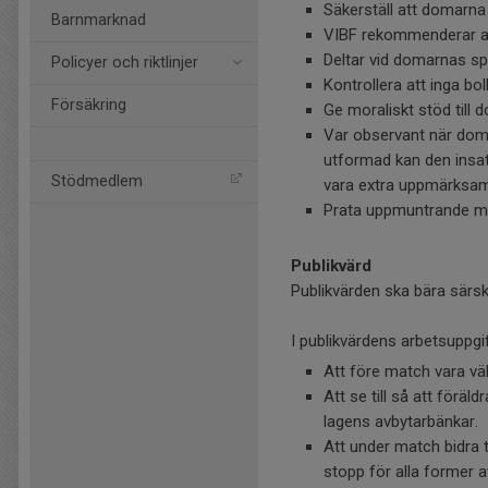
Säkerställ att domarna
Barnmarknad
VIBF rekommenderar att 
Deltar vid domarnas spe
Policyer och riktlinjer
Kontrollera att inga b
Försäkring
Ge moraliskt stöd till 
Var observant när dom
utformad kan den insat
Stödmedlem
vara extra uppmärksam.
Prata uppmuntrande m
Publikvärd
Publikvärden ska bära särski
I publikvärdens arbetsuppgif
Att före match vara v
Att se till så att förä
lagens avbytarbänkar.
Att under match bidra ti
stopp för alla former 