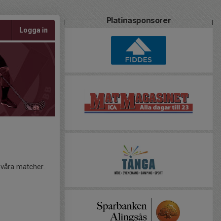
Platinasponsorer
Logga in
 våra matcher.