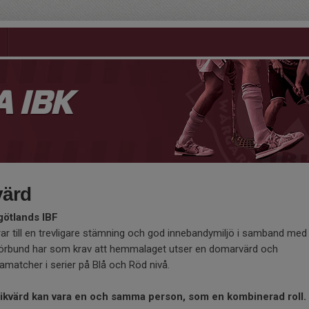
 IBK
värd
götlands IBF
ar till en trevligare stämning och god innebandymiljö i samband med
örbund har som krav att hemmalaget utser en domarvärd och
mamatcher i serier på Blå och Röd nivå.
kvärd kan vara en och samma person, som en kombinerad roll.