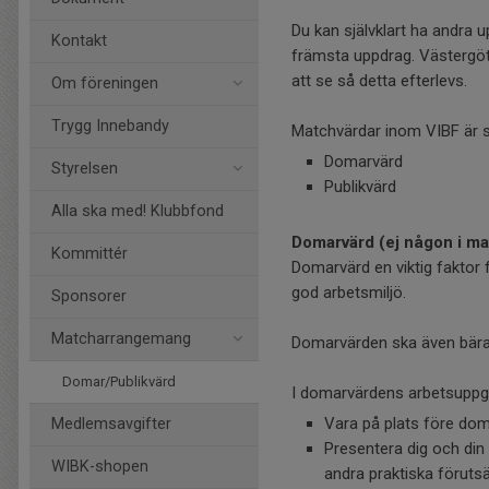
Du kan självklart ha andra
Kontakt
främsta uppdrag. Västergö
att se så detta efterlevs.
Om föreningen
Trygg Innebandy
Matchvärdar inom VIBF är s
Domarvärd
Styrelsen
Publikvärd
Alla ska med! Klubbfond
Domarvärd (ej någon i ma
Kommittér
Domarvärd en viktig faktor 
god arbetsmiljö.
Sponsorer
Matcharrangemang
Domarvärden ska även bära s
Domar/Publikvärd
I domarvärdens arbetsuppgif
Vara på plats före dom
Medlemsavgifter
Presentera dig och di
WIBK-shopen
andra praktiska förutsä