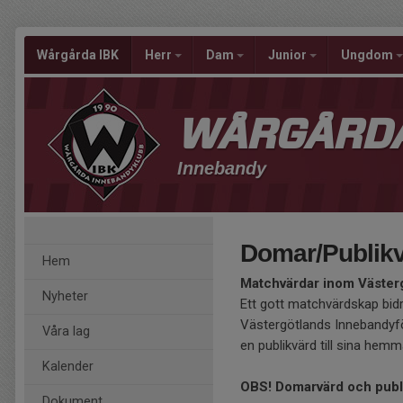
Wårgårda IBK
Herr
Dam
Junior
Ungdom
WÅRGÅRDA
Innebandy
Domar/Publik
Hem
Matchvärdar inom Väster
Nyheter
Ett gott matchvärdskap bidr
Västergötlands Innebandyf
Våra lag
en publikvärd till sina hem
Kalender
OBS! Domarvärd och publi
Dokument