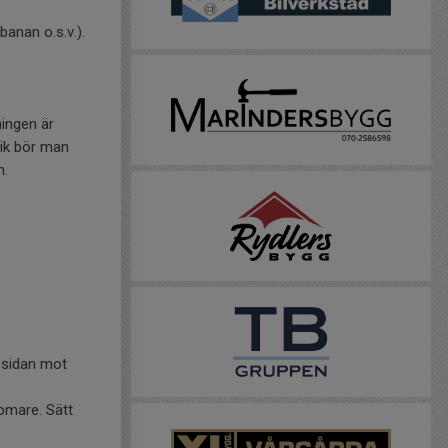
banan o.s.v.).
ingen är
lik bör man
n.
a sidan mot
domare. Sätt