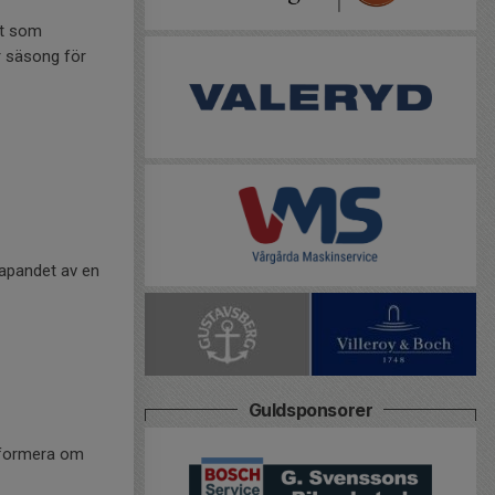
et som
r säsong för
kapandet av en
Guldsponsorer
informera om