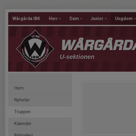
Wårgårda IBK
Herr
Dam
Junior
Ungdom
WÅRGÅRDA
U-sektionen
Hem
Nyheter
Truppen
Kalender
Bildgalleri