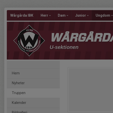
Wårgårda IBK
Herr
Dam
Junior
Ungdom
WÅRGÅRDA
U-sektionen
Hem
Nyheter
Truppen
Kalender
Bildgalleri