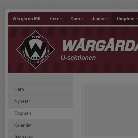
Wårgårda IBK
Herr
Dam
Junior
Ungdom
WÅRGÅRDA
U-sektionen
Hem
Nyheter
Truppen
Kalender
Bildgalleri