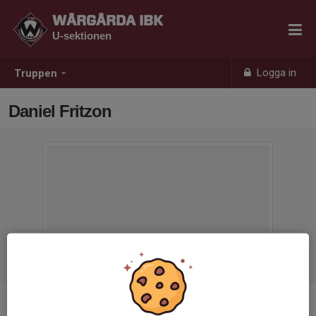
WÅRGÅRDA IBK
U-sektionen
Logga in
Truppen
Daniel Fritzon
Titel
Ledare P14/15