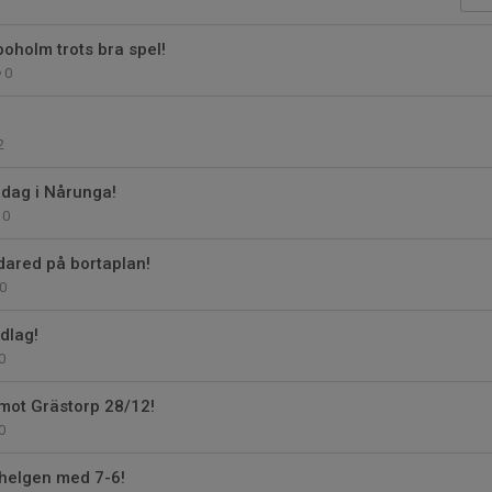
boholm trots bra spel!
0
2
dag i Nårunga!
0
dared på bortaplan!
0
dlag!
0
mot Grästorp 28/12!
0
 helgen med 7-6!