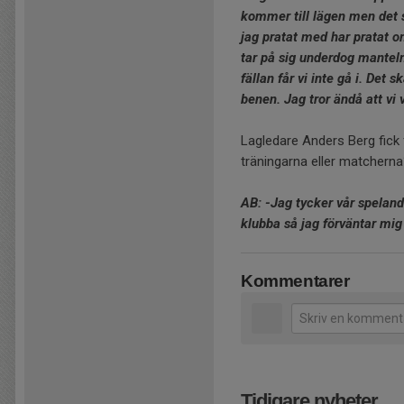
kommer till lägen men det s
jag pratat med har pratat o
tar på sig underdog manteln 
fällan får vi inte gå i. Det s
benen. Jag tror ändå att vi
Lagledare Anders Berg fick 
träningarna eller matchern
AB: -Jag tycker vår speland
klubba så jag förväntar mig 
Kommentarer
Tidigare nyheter