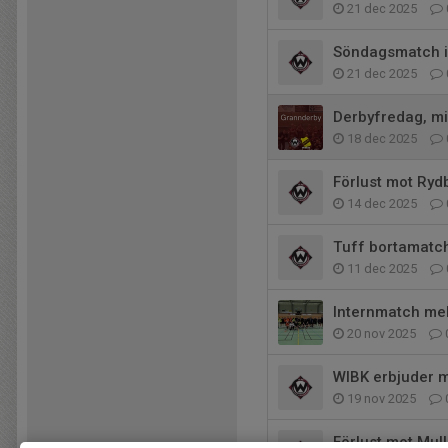
21 dec 2025
Söndagsmatch i
21 dec 2025
Derbyfredag, mis
18 dec 2025
Förlust mot Ryd
14 dec 2025
Tuff bortamatch
11 dec 2025
Internmatch mel
20 nov 2025
WIBK erbjuder m
19 nov 2025
Förlust mot Mull