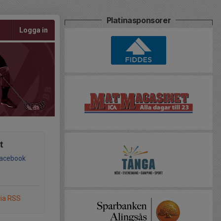
Platinasponsorer
Logga in
t
Facebook
via RSS