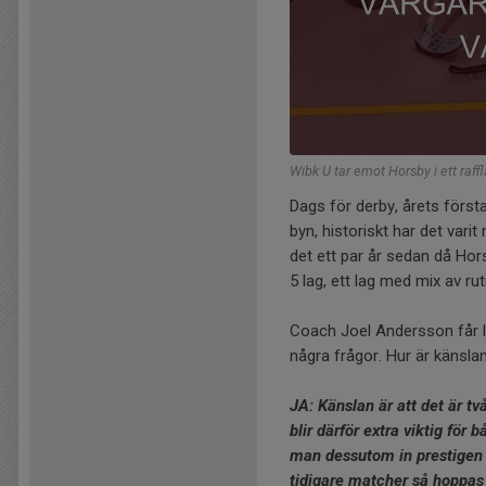
Wibk U tar emot Horsby i ett raff
Dags för derby, årets först
byn, historiskt har det varit
det ett par år sedan då Hor
5 lag, ett lag med mix av r
Coach Joel Andersson får le
några frågor. Hur är känsla
JA: Känslan är att det är tv
blir därför extra viktig för
man dessutom in prestigen i 
tidigare matcher så hoppas