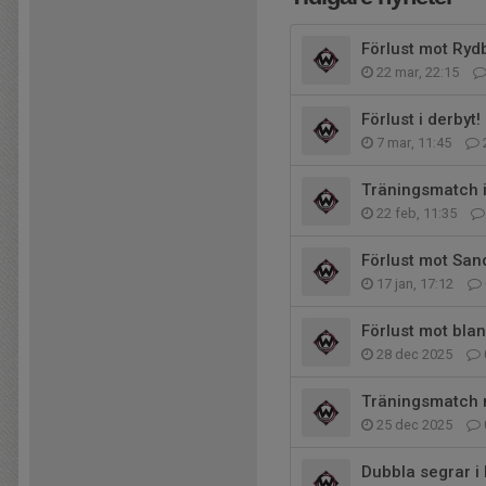
Förlust mot Ryd
22 mar, 22:15
Förlust i derbyt!
7 mar, 11:45
Träningsmatch i
22 feb, 11:35
Förlust mot San
17 jan, 17:12
Förlust mot blan
28 dec 2025
Träningsmatch 
25 dec 2025
Dubbla segrar i