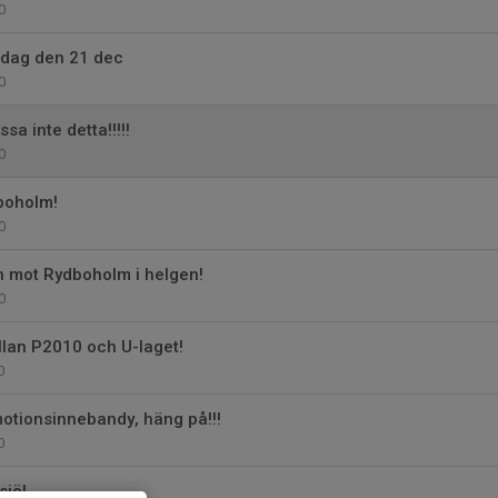
0
dag den 21 dec
0
sa inte detta!!!!!
0
boholm!
0
 mot Rydboholm i helgen!
0
lan P2010 och U-laget!
0
otionsinnebandy, häng på!!!
0
sjö!