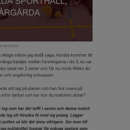
lande derby!
a riktiga måste jag ändå säga, Horsby kommer till
 många bataljer mellan föreningarna i div 3, nu var
sby rasat ner 2 serier och får nu möta Wibks div
utin och ungdomlig entusiasm.
da sitt lag på planen och han fick svara på
n inför derbyt och hur tror du matchen slutar?
å lag som har det tufft i serien och denna match
 båda lag att försöka få med sig poäng. Lägger
potten så blir det ännu viktigare. Ser man till
 jag målskyttet lossnar för många spelare som