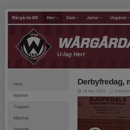
Wårgårda IBK
Herr
Dam
Junior
Ungdom
WÅRGÅRDA
U-lag Herr
Derbyfredag, mi
Hem
18 dec 2025
0 komm
Nyheter
Truppen
Matcher
Statistik