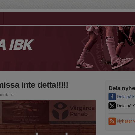
 IBK
ssa inte detta!!!!!
Dela nyhe
entarer
Dela på 
Dela på X
Nyheter 