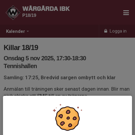
WÅRGÅRDA IBK
P18/19
Logga in
Kalender
Killar 18/19
Onsdag 5 nov 2025, 17:30-18:30
Tennishallen
Samling: 17:25, Bredvid sargen ombytt och klar
Anmälan till träningen sker senast dagen innan. Blir man
sjuk skicka ett SMS till en av tränarna