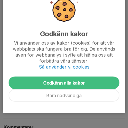
och känslan av att vi tog ett stort steg tillsammans som lag. Det
är precis den typen av upplevelser man jagar som coach.
Snabbfrågor, Paulinas svar i fet stil.
Godkänn kakor
Vi använder oss av kakor (cookies) för att vår
Vinna med 1-0 eller
10-9
webbplats ska fungera bra för dig. De används
även för webbanalys i syfte att hjälpa oss att
Frislagsvariantmål eller
pp variantmål
förbättra våra tjänster.
Så använder vi cookies
Styrkepass
eller löppass
Godkänn alla kakor
Stor eller
liten taktiktavla
Bara nödvändiga
Dela nyhet
Kommentarer