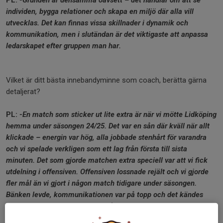
PL:
-Grunden är densamma oavsett – det handlar om att se
individen, bygga relationer och skapa en miljö där alla vill
utvecklas. Det kan finnas vissa skillnader i dynamik och
kommunikation, men i slutändan är det viktigaste att anpassa
ledarskapet efter gruppen man har.
Vilket är ditt bästa innebandyminne som coach, berätta gärna
detaljerat?
PL:
-En match som sticker ut lite extra är när vi mötte Lidköping
hemma under säsongen 24/25. Det var en sån där kväll när allt
klickade – energin var hög, alla jobbade stenhårt för varandra
och vi spelade verkligen som ett lag från första till sista
minuten. Det som gjorde matchen extra speciell var att vi fick
utdelning i offensiven. Offensiven lossnade rejält och vi gjorde
fler mål än vi gjort i någon match tidigare under säsongen.
Bänken levde, kommunikationen var på topp och det kändes
som att varje byte bidrog med något. Efter slutsignalen var det
en enorm glädje, inte bara för resultatet utan för prestationen