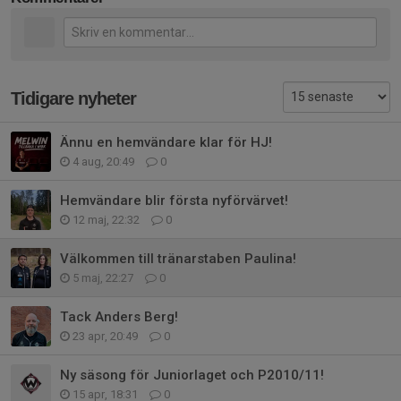
Tidigare nyheter
Ännu en hemvändare klar för HJ!
4 aug, 20:49
0
Hemvändare blir första nyförvärvet!
12 maj, 22:32
0
Välkommen till tränarstaben Paulina!
5 maj, 22:27
0
Tack Anders Berg!
23 apr, 20:49
0
Ny säsong för Juniorlaget och P2010/11!
15 apr, 18:31
0