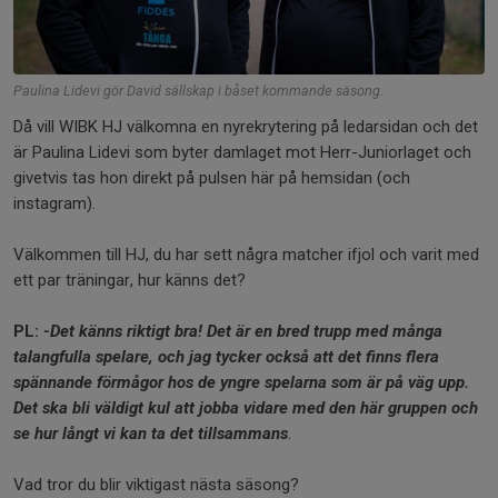
Paulina Lidevi gör David sällskap i båset kommande säsong.
Då vill WIBK HJ välkomna en nyrekrytering på ledarsidan och det
är Paulina Lidevi som byter damlaget mot Herr-Juniorlaget och
givetvis tas hon direkt på pulsen här på hemsidan (och
instagram).
Välkommen till HJ, du har sett några matcher ifjol och varit med
ett par träningar, hur känns det?
PL:
-Det känns riktigt bra! Det är en bred trupp med många
talangfulla spelare, och jag tycker också att det finns flera
spännande förmågor hos de yngre spelarna som är på väg upp.
Det ska bli väldigt kul att jobba vidare med den här gruppen och
se hur långt vi kan ta det tillsammans
.
Vad tror du blir viktigast nästa säsong?