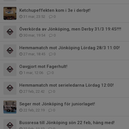
Ketchupeffekten kom i 3e i derbyt!
31 mar, 23:52
0
Överkörda av Jönköping, men Derby 31/3 19:45!!!!
30 mar, 19:54
0
Hemmamatch mot Jönköping Lördag 28/3 11:00!
27 mar, 18:45
0
Oavgjort mot Fagerhult!
1 mar, 12:06
0
Hemmamatch mot serieledarna Lördag 12:00!
27 feb, 22:42
0
Seger mot Jönköping för juniorlaget!
22 feb, 22:19
0
Bussresa till Jönköping sön 22 feb, häng med!
22 feb, 11:12
0