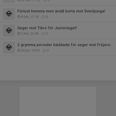
Förlust hemma men ändå borta mot Svenljunga!
8 feb, 13:18
0
Seger mot Tibro för Juniorlaget!
2 feb, 22:09
0
2 grymma perioder bäddade för seger mot Fröjered!
26 jan, 19:34
0