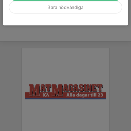
Ålder
13 år
Bara nödvändiga