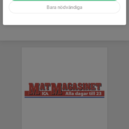
Ålder
14 år
Bara nödvändiga