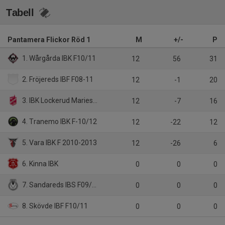
Tabell
Pantamera Flickor Röd 1
M
+/-
P
1. Wårgårda IBK F10/11
12
56
31
2. Fröjereds IBF F08-11
12
-1
20
3. IBK Lockerud Mariestad F09-12
12
-7
16
4. Tranemo IBK F-10/12
12
-22
12
5. Vara IBK F 2010-2013
12
-26
6
6. Kinna IBK
0
0
0
7. Sandareds IBS F09/10
0
0
0
8. Skövde IBF F10/11
0
0
0