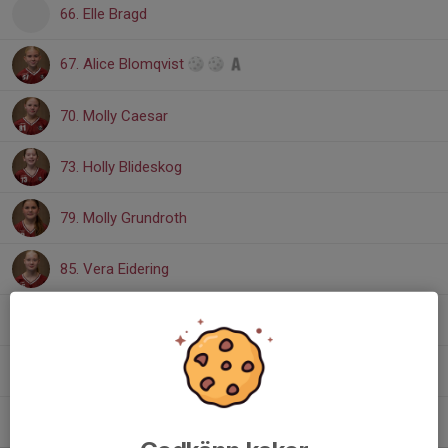
66. Elle Bragd
67. Alice Blomqvist
70. Molly Caesar
73. Holly Blideskog
79. Molly Grundroth
85. Vera Eidering
92. London Bergman
98. Felicia Mörk
99. Nova Erixon