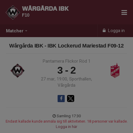
WÅRGÅRDA IBK
F10
Logga in
Matcher
Wårgårda IBK - IBK Lockerud Mariestad F09-12
Pantamera Flickor Röd 1
3 - 2
27 mar, 19:00, Sporthallen,
Vårgårda
Samling 17:30
Endast kallade kunde anmäla sig till aktiviteten. 18 personer var kallade.
Logga in här