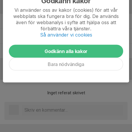
Godkänn kakor
Ledare
Vi använder oss av kakor (cookies) för att vår
webbplats ska fungera bra för dig. De används
Ida Blomqvist
Ledare
även för webbanalys i syfte att hjälpa oss att
förbättra våra tjänster.
Så använder vi cookies
Linda Grundroth
Ledare
Godkänn alla kakor
Melwin Grundroth
Ledare
Bara nödvändiga
Referat
Inget referat skrivet