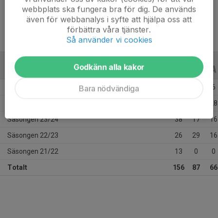
Ålder
16 år
webbplats ska fungera bra för dig. De används
även för webbanalys i syfte att hjälpa oss att
förbättra våra tjänster.
Så använder vi cookies
Godkänn alla kakor
ALLA SERIER
ALLA ÅR
Säsongen 25/26
31
3
6
Bara nödvändiga
Säsongen 24/25
48
38
28
Säsongen 23/24
38
17
16
Säsongen 22/23
26
29
16
Säsongen 21/22
13
0
0
Totalt
156
87
66