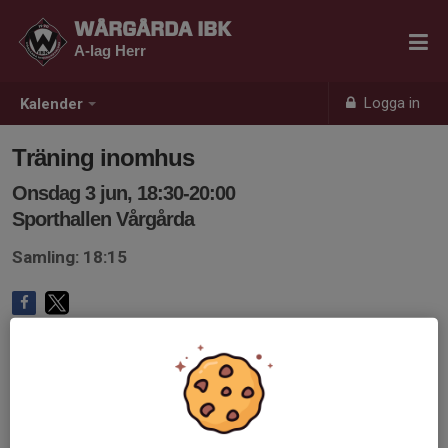
WÅRGÅRDA IBK
A-lag Herr
Logga in
Kalender
Träning inomhus
Onsdag 3 jun, 18:30-20:00
Sporthallen Vårgårda
Samling: 18:15