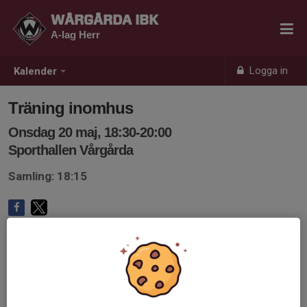
WÅRGÅRDA IBK
A-lag Herr
Logga in
Kalender
Träning inomhus
Onsdag 20 maj, 18:30-20:00
Sporthallen Vårgårda
Samling: 18:15