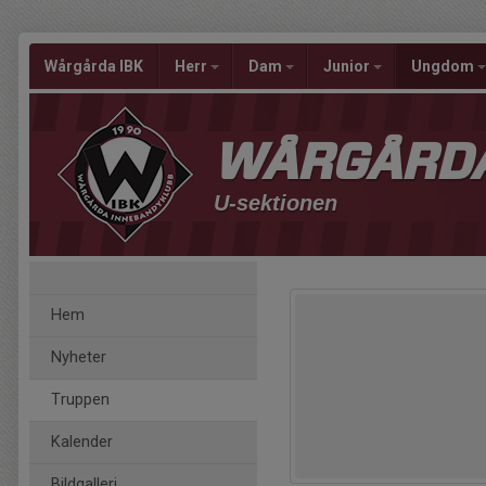
Wårgårda IBK
Herr
Dam
Junior
Ungdom
WÅRGÅRDA
U-sektionen
Hem
Nyheter
Truppen
Kalender
Bildgalleri