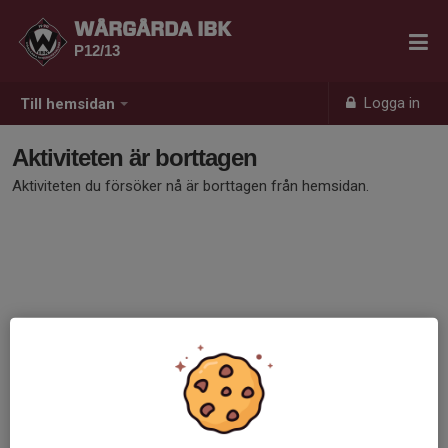
WÅRGÅRDA IBK
P12/13
Logga in
Till hemsidan
Aktiviteten är borttagen
Aktiviteten du försöker nå är borttagen från hemsidan.