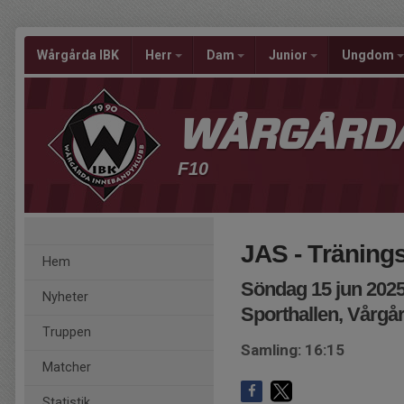
Wårgårda IBK
Herr
Dam
Junior
Ungdom
WÅRGÅRDA
F10
JAS - Träning
Hem
Söndag 15 jun 2025
Nyheter
Sporthallen, Vårgå
Truppen
Samling: 16:15
Matcher
Statistik