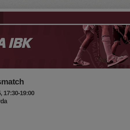
 IBK
smatch
, 17:30-19:00
rda